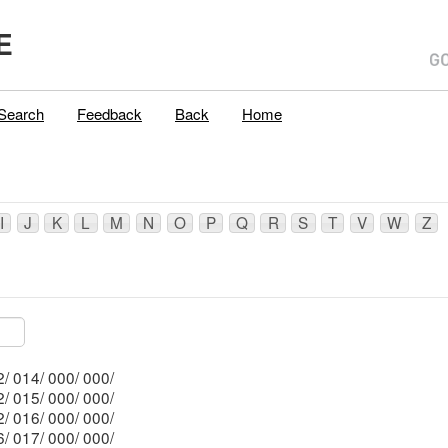
E
Search
Feedback
Back
Home
I
J
K
L
M
N
O
P
Q
R
S
T
V
W
Z
Mblu: 002/ 014/ 000/ 000/
Mblu: 002/ 015/ 000/ 000/
Mblu: 002/ 016/ 000/ 000/
Mblu: 066/ 017/ 000/ 000/