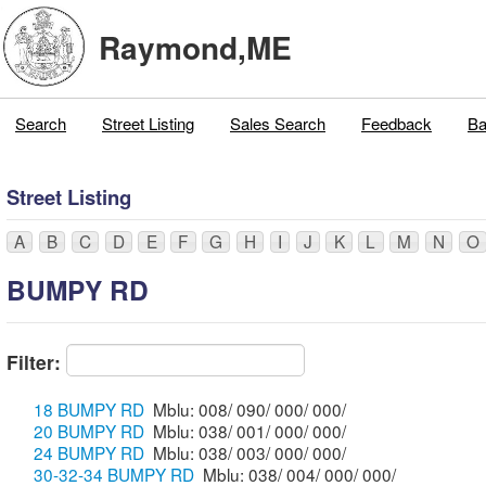
Raymond,ME
Search
Street Listing
Sales Search
Feedback
Ba
Street Listing
A
B
C
D
E
F
G
H
I
J
K
L
M
N
O
BUMPY RD
Filter:
18 BUMPY RD
Mblu: 008/ 090/ 000/ 000/
20 BUMPY RD
Mblu: 038/ 001/ 000/ 000/
24 BUMPY RD
Mblu: 038/ 003/ 000/ 000/
30-32-34 BUMPY RD
Mblu: 038/ 004/ 000/ 000/