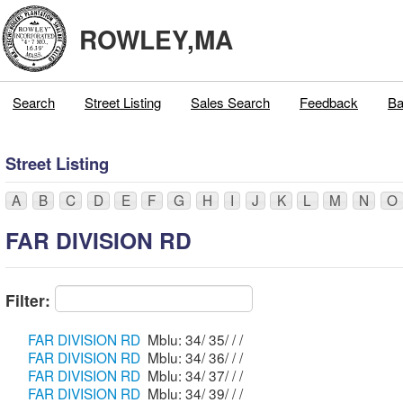
ROWLEY,MA
Search
Street Listing
Sales Search
Feedback
Ba
Street Listing
A
B
C
D
E
F
G
H
I
J
K
L
M
N
O
FAR DIVISION RD
Filter:
FAR DIVISION RD
Mblu: 34/ 35/ / /
FAR DIVISION RD
Mblu: 34/ 36/ / /
FAR DIVISION RD
Mblu: 34/ 37/ / /
FAR DIVISION RD
Mblu: 34/ 39/ / /