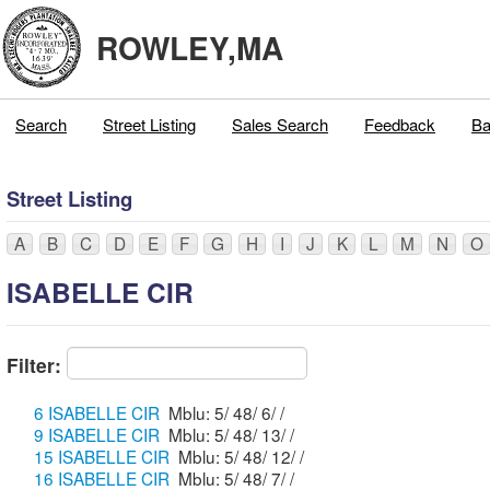
ROWLEY,MA
Search
Street Listing
Sales Search
Feedback
Ba
Street Listing
A
B
C
D
E
F
G
H
I
J
K
L
M
N
O
ISABELLE CIR
Filter:
6 ISABELLE CIR
Mblu: 5/ 48/ 6/ /
9 ISABELLE CIR
Mblu: 5/ 48/ 13/ /
15 ISABELLE CIR
Mblu: 5/ 48/ 12/ /
16 ISABELLE CIR
Mblu: 5/ 48/ 7/ /