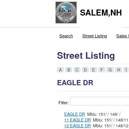
SALEM,NH
Search
Street Listing
Sales 
Street Listing
A
B
C
D
E
F
G
H
I
EAGLE DR
Filter:
EAGLE DR
Mblu: 151/ / 148/ /
11 EAGLE DR
Mblu: 151/ / 148/1
12 EAGLE DR
Mblu: 151/ / 148/1