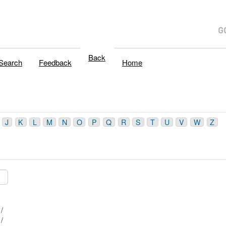
Back
Search
Feedback
Home
J
K
L
M
N
O
P
Q
R
S
T
U
V
W
Z
1 /
2 /