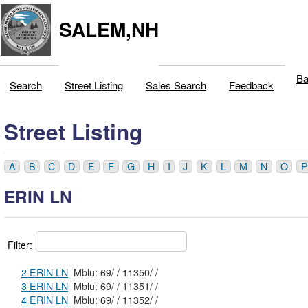
SALEM,NH
Ba
Search
Street Listing
Sales Search
Feedback
Street Listing
A
B
C
D
E
F
G
H
I
J
K
L
M
N
O
P
ERIN LN
Filter:
2 ERIN LN
Mblu: 69/ / 11350/ /
3 ERIN LN
Mblu: 69/ / 11351/ /
4 ERIN LN
Mblu: 69/ / 11352/ /