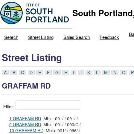
South Portland
Ba
Search
Street Listing
Sales Search
Feedback
Street Listing
A
B
C
D
E
F
G
H
I
J
K
L
M
N
O
P
GRAFFAM RD
Filter:
1 GRAFFAM RD
Mblu: 001/ / 091/ /
9 GRAFFAM RD
Mblu: 001/ / 090/C /
10 GRAFFAM RD
Mblu: 001/ / 096/ /