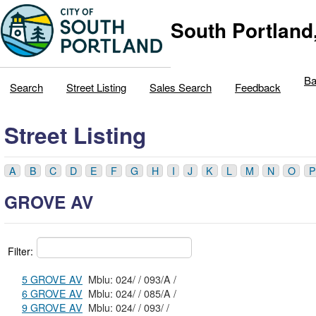
South Portland
Ba
Search
Street Listing
Sales Search
Feedback
Street Listing
A
B
C
D
E
F
G
H
I
J
K
L
M
N
O
P
GROVE AV
Filter:
5 GROVE AV
Mblu: 024/ / 093/A /
6 GROVE AV
Mblu: 024/ / 085/A /
9 GROVE AV
Mblu: 024/ / 093/ /