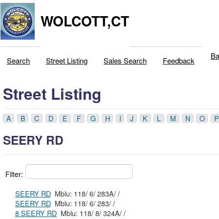
WOLCOTT,CT
Ba
Search
Street Listing
Sales Search
Feedback
Street Listing
A
B
C
D
E
F
G
H
I
J
K
L
M
N
O
P
SEERY RD
Filter:
SEERY RD
Mblu: 118/ 6/ 283A/ /
SEERY RD
Mblu: 118/ 6/ 283/ /
8 SEERY RD
Mblu: 118/ 8/ 324A/ /