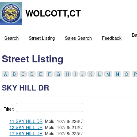
WOLCOTT,CT
Ba
Search
Street Listing
Sales Search
Feedback
Street Listing
A
B
C
D
E
F
G
H
I
J
K
L
M
N
O
P
SKY HILL DR
Filter:
11 SKY HILL DR
Mblu: 107/ 8/ 226/ /
12 SKY HILL DR
Mblu: 107/ 6/ 212/ /
17 SKY HILL DR
Mblu: 107/ 8/ 225/ /