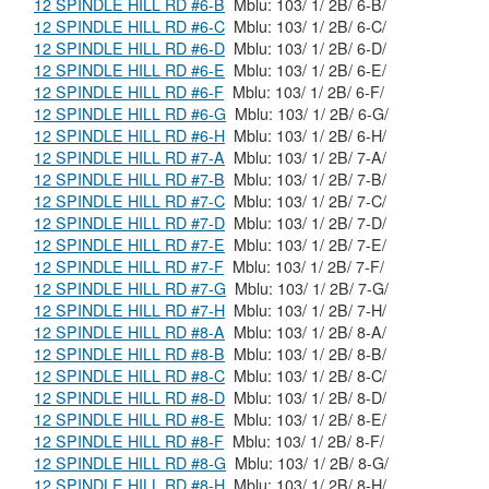
12 SPINDLE HILL RD #6-B
Mblu: 103/ 1/ 2B/ 6-B/
12 SPINDLE HILL RD #6-C
Mblu: 103/ 1/ 2B/ 6-C/
12 SPINDLE HILL RD #6-D
Mblu: 103/ 1/ 2B/ 6-D/
12 SPINDLE HILL RD #6-E
Mblu: 103/ 1/ 2B/ 6-E/
12 SPINDLE HILL RD #6-F
Mblu: 103/ 1/ 2B/ 6-F/
12 SPINDLE HILL RD #6-G
Mblu: 103/ 1/ 2B/ 6-G/
12 SPINDLE HILL RD #6-H
Mblu: 103/ 1/ 2B/ 6-H/
12 SPINDLE HILL RD #7-A
Mblu: 103/ 1/ 2B/ 7-A/
12 SPINDLE HILL RD #7-B
Mblu: 103/ 1/ 2B/ 7-B/
12 SPINDLE HILL RD #7-C
Mblu: 103/ 1/ 2B/ 7-C/
12 SPINDLE HILL RD #7-D
Mblu: 103/ 1/ 2B/ 7-D/
12 SPINDLE HILL RD #7-E
Mblu: 103/ 1/ 2B/ 7-E/
12 SPINDLE HILL RD #7-F
Mblu: 103/ 1/ 2B/ 7-F/
12 SPINDLE HILL RD #7-G
Mblu: 103/ 1/ 2B/ 7-G/
12 SPINDLE HILL RD #7-H
Mblu: 103/ 1/ 2B/ 7-H/
12 SPINDLE HILL RD #8-A
Mblu: 103/ 1/ 2B/ 8-A/
12 SPINDLE HILL RD #8-B
Mblu: 103/ 1/ 2B/ 8-B/
12 SPINDLE HILL RD #8-C
Mblu: 103/ 1/ 2B/ 8-C/
12 SPINDLE HILL RD #8-D
Mblu: 103/ 1/ 2B/ 8-D/
12 SPINDLE HILL RD #8-E
Mblu: 103/ 1/ 2B/ 8-E/
12 SPINDLE HILL RD #8-F
Mblu: 103/ 1/ 2B/ 8-F/
12 SPINDLE HILL RD #8-G
Mblu: 103/ 1/ 2B/ 8-G/
12 SPINDLE HILL RD #8-H
Mblu: 103/ 1/ 2B/ 8-H/