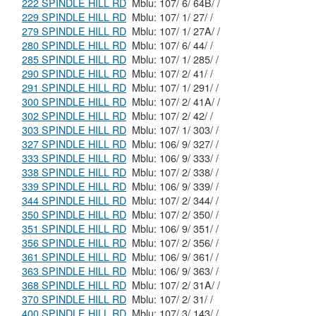
222 SPINDLE HILL RD
Mblu: 107/ 6/ 64B/ /
229 SPINDLE HILL RD
Mblu: 107/ 1/ 27/ /
279 SPINDLE HILL RD
Mblu: 107/ 1/ 27A/ /
280 SPINDLE HILL RD
Mblu: 107/ 6/ 44/ /
285 SPINDLE HILL RD
Mblu: 107/ 1/ 285/ /
290 SPINDLE HILL RD
Mblu: 107/ 2/ 41/ /
291 SPINDLE HILL RD
Mblu: 107/ 1/ 291/ /
300 SPINDLE HILL RD
Mblu: 107/ 2/ 41A/ /
302 SPINDLE HILL RD
Mblu: 107/ 2/ 42/ /
303 SPINDLE HILL RD
Mblu: 107/ 1/ 303/ /
327 SPINDLE HILL RD
Mblu: 106/ 9/ 327/ /
333 SPINDLE HILL RD
Mblu: 106/ 9/ 333/ /
338 SPINDLE HILL RD
Mblu: 107/ 2/ 338/ /
339 SPINDLE HILL RD
Mblu: 106/ 9/ 339/ /
344 SPINDLE HILL RD
Mblu: 107/ 2/ 344/ /
350 SPINDLE HILL RD
Mblu: 107/ 2/ 350/ /
351 SPINDLE HILL RD
Mblu: 106/ 9/ 351/ /
356 SPINDLE HILL RD
Mblu: 107/ 2/ 356/ /
361 SPINDLE HILL RD
Mblu: 106/ 9/ 361/ /
363 SPINDLE HILL RD
Mblu: 106/ 9/ 363/ /
368 SPINDLE HILL RD
Mblu: 107/ 2/ 31A/ /
370 SPINDLE HILL RD
Mblu: 107/ 2/ 31/ /
400 SPINDLE HILL RD
Mblu: 107/ 3/ 143/ /