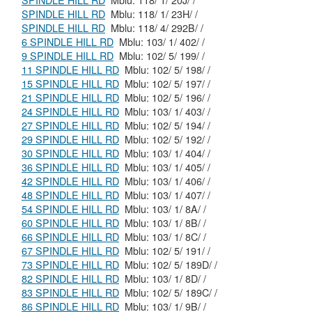
SPINDLE HILL RD
Mblu: 118/ 1/ 20J/ /
SPINDLE HILL RD
Mblu: 118/ 1/ 23H/ /
SPINDLE HILL RD
Mblu: 118/ 4/ 292B/ /
6 SPINDLE HILL RD
Mblu: 103/ 1/ 402/ /
9 SPINDLE HILL RD
Mblu: 102/ 5/ 199/ /
11 SPINDLE HILL RD
Mblu: 102/ 5/ 198/ /
15 SPINDLE HILL RD
Mblu: 102/ 5/ 197/ /
21 SPINDLE HILL RD
Mblu: 102/ 5/ 196/ /
24 SPINDLE HILL RD
Mblu: 103/ 1/ 403/ /
27 SPINDLE HILL RD
Mblu: 102/ 5/ 194/ /
29 SPINDLE HILL RD
Mblu: 102/ 5/ 192/ /
30 SPINDLE HILL RD
Mblu: 103/ 1/ 404/ /
36 SPINDLE HILL RD
Mblu: 103/ 1/ 405/ /
42 SPINDLE HILL RD
Mblu: 103/ 1/ 406/ /
48 SPINDLE HILL RD
Mblu: 103/ 1/ 407/ /
54 SPINDLE HILL RD
Mblu: 103/ 1/ 8A/ /
60 SPINDLE HILL RD
Mblu: 103/ 1/ 8B/ /
66 SPINDLE HILL RD
Mblu: 103/ 1/ 8C/ /
67 SPINDLE HILL RD
Mblu: 102/ 5/ 191/ /
73 SPINDLE HILL RD
Mblu: 102/ 5/ 189D/ /
82 SPINDLE HILL RD
Mblu: 103/ 1/ 8D/ /
83 SPINDLE HILL RD
Mblu: 102/ 5/ 189C/ /
86 SPINDLE HILL RD
Mblu: 103/ 1/ 9B/ /