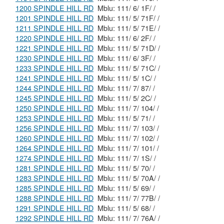
1200 SPINDLE HILL RD
Mblu: 111/ 6/ 1F/ /
1201 SPINDLE HILL RD
Mblu: 111/ 5/ 71F/ /
1211 SPINDLE HILL RD
Mblu: 111/ 5/ 71E/ /
1220 SPINDLE HILL RD
Mblu: 111/ 6/ 2F/ /
1221 SPINDLE HILL RD
Mblu: 111/ 5/ 71D/ /
1230 SPINDLE HILL RD
Mblu: 111/ 6/ 3F/ /
1233 SPINDLE HILL RD
Mblu: 111/ 5/ 71C/ /
1241 SPINDLE HILL RD
Mblu: 111/ 5/ 1C/ /
1244 SPINDLE HILL RD
Mblu: 111/ 7/ 87/ /
1245 SPINDLE HILL RD
Mblu: 111/ 5/ 2C/ /
1250 SPINDLE HILL RD
Mblu: 111/ 7/ 104/ /
1253 SPINDLE HILL RD
Mblu: 111/ 5/ 71/ /
1256 SPINDLE HILL RD
Mblu: 111/ 7/ 103/ /
1260 SPINDLE HILL RD
Mblu: 111/ 7/ 102/ /
1264 SPINDLE HILL RD
Mblu: 111/ 7/ 101/ /
1274 SPINDLE HILL RD
Mblu: 111/ 7/ 1S/ /
1281 SPINDLE HILL RD
Mblu: 111/ 5/ 70/ /
1283 SPINDLE HILL RD
Mblu: 111/ 5/ 70A/ /
1285 SPINDLE HILL RD
Mblu: 111/ 5/ 69/ /
1288 SPINDLE HILL RD
Mblu: 111/ 7/ 77B/ /
1291 SPINDLE HILL RD
Mblu: 111/ 5/ 68/ /
1292 SPINDLE HILL RD
Mblu: 111/ 7/ 76A/ /